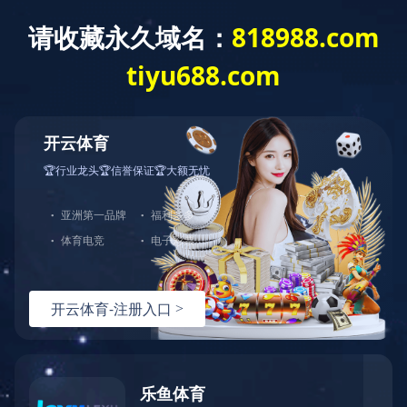
导航
新闻中心
news
首页
>
新闻中心
新闻中心
乐鱼（中国）官方
手 机：158-88888888
传 真：0512-88888888
邮 箱：admin@admin.com
地 址：江苏省苏州市吴中区某某工业园一区
大型龙门CNC加工机型特点。
时间：2023-09-14 08:55
阅读：3291
来源：互联网
1、整机结构紧凑，外形漂亮，具有时代感。优良的配置，是精度
高、速度快、稳定性好的可靠确保。全体铸造的床身及横梁，经二次高精
密加工成型。全体刚性好、精度及性能稳定性。
2、双边双沟通伺服电机（进口）同步驱动，运转平稳。并配有进口