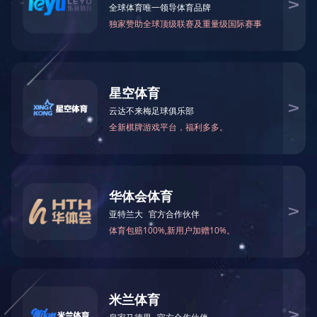
高精度盘式减速器和配套的斜齿轮、齿条运动机构。确保了精度高、运转
速度快：定位精度±0.025mm/m，重复定位精度0.015mm。运转速度
120m/min。比同类产品可进步出产效率30%。
3、辅佐功用多，操作性好，维护便利：全封闭式导光体系和飞翔光
路、抽屉快换式镜座，确保镜片的洁净、寿数和切开精度。大型龙门磨
4、大型cnc加工控制操纵台，简单明了，操作高度和视点契合人机
工学，高度适中，操作便利。进口滚珠直线导轨采用全封闭防护，削减粉
尘的污染，进步了传动件寿数，确保平稳运转。
5、大型cnc加工结构简单，调整便利的激光切开头可接受2.3Mpa气
体压力。调整气体压力，可适用于各种不同厚度、不同材质的板材切开。
激光切开头上还配有进口电容式高灵敏度非接触式跟踪体系，使切开体系
与板材保持严格高度的一致性。确保准确的切开质量，免除与板材碰撞而
损坏激光切开头。
6、集成气路控制体系的中心气动元件均为进口件。规划先进的气路
控制体系，可同时接入三种不同的辅佐气体，并可主动转化。高压气路的
先进规划，进步了对不锈钢等难切开资料的切开才能和质量。
7、多焦距5"及7.5"聚集镜快速替换功用（完全满意薄板及厚板的优