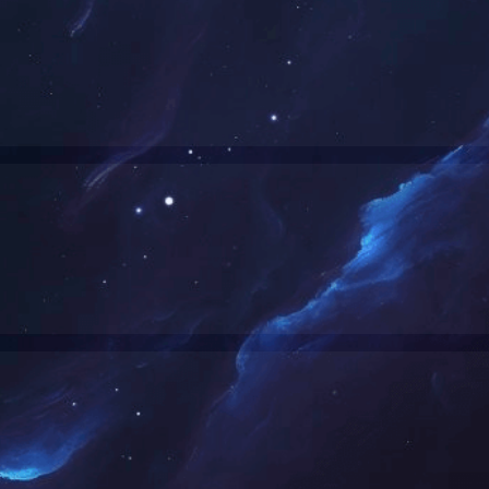
控龙门铣加工，大型镗床加工，大型磨床加工，大型刨床加工等。由于稳
包括铣削车削复合物，车削铣削复合物，车削镗钻齿轮加工，车削磨削复
干扰和防撞的自动调整功能，断电后工件自动退出安全区，断电保护功能
了乐鱼网页版的功能和质量。
加工精度已从原来的线材水平提高到微米级。通过优化乐鱼网页版结构设
进后，形式和位置误差减小了表面粗糙度，从而进入了亚微米，纳米级的
功率，智能化的方向发展，已实现成熟的应用。
机械加工厂的青睐。在机械加工方式的选择上，更多的机械加工厂将倾向
加工。
下一篇：机械加工应该遵循哪些原则？