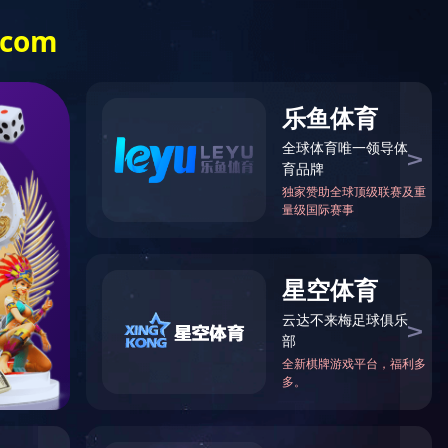
乐鱼（中国）官方